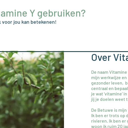
Vitamine Y gebruiken?
 voor jou kan betekenen!
Over Vit
De naam Vitamine Y
mijn werkwijze en 
gezonder leven, be
centraal en bepaalt
je wat 'vitamine' i
jij je doelen weet 
De Betuwe is mijn 
Ik ben er trots op
rivieren. Ik ben e
woon ik ruim 20 j