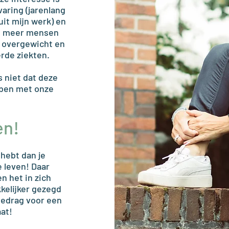
aring (jarenlang
uit mijn werk) en
ds meer mensen
, overgewicht en
erde ziekten.
s niet dat deze
bben met onze
en!
 hebt dan je
e leven! Daar
en het in zich
kelijker gezegd
 gedrag voor een
aat!