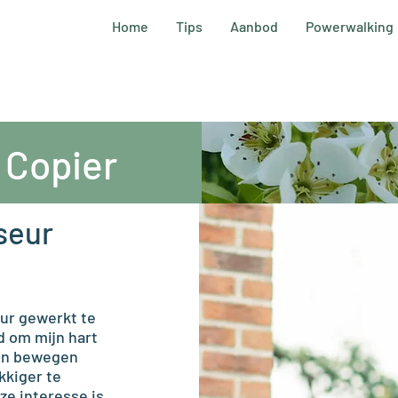
Home
Tips
Aanbod
Powerwalking
 Copier
seur
ur gewerkt te
d om mijn hart
g en bewegen
kkiger te
ze interesse is