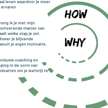
taal leven waardoor je meer
t ervaren
reng ik je met mijn
 motiverende manier van
alt welke stap je zet.
liseer je blijvende
vanuit je eigen motivatie.
dividuele coaching en
ging in de vorm van
dvatten om je leefstijl te