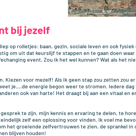
t bij jezelf
s liep op rolletjes: baan, gezin, sociale leven en ook fys
tig om uit dat keurslijf te stappen en te gaan doen waar 
ifechanging event. Zou ik het wel kunnen? Wat als het ni
n. Kiezen voor mezelf! Als ik geen stap zou zetten zou e
weet je….de energie begon weer te stromen. Iedere dag 
nderen ook van harte! Het draagt bij aan een vitaal en e
 gesprek te zijn, mijn kennis en ervaring te delen, te hor
teindelijk zelf een oplossing voor vinden. Ik voel me be
om het groeiende zelfvertrouwen te zien, de sprankel in de
nnen blijven houden!