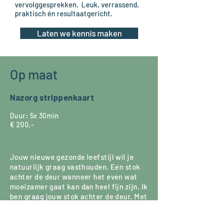
vervolggesprekken. Leuk, verrassend,
praktisch én resultaatgericht.
Laten we kennis maken
Op maat
Nazorg strippenkaart
Duur: 5x 30min
€ 200,-
Jouw nieuwe gezonde leefstijl wil je
natuurlijk graag vasthouden. Een stok
achter de deur wanneer het even wat
moeizamer gaat kan dan heel fijn zijn. Ik
ben graag jouw stok achter de deur.
Met
de strippenkaart kun je wanneer jij dat
wilt even een check laten doen, of even